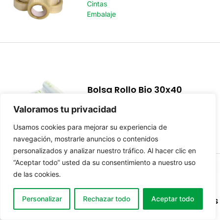
Cintas
Embalaje
Bolsa Rollo Bio 30x40
10.5Micras
Valoramos tu privacidad
Bolsas
Plástico
Usamos cookies para mejorar su experiencia de
navegación, mostrarle anuncios o contenidos
personalizados y analizar nuestro tráfico. Al hacer clic en
“Aceptar todo” usted da su consentimiento a nuestro uso
de las cookies.
Personalizar
Rechazar todo
Aceptar todo
Film Manual Blanco 23Micras
13000Gr