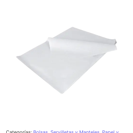
Categorías:
Bolsas, Servilletas y Manteles
,
Papel y