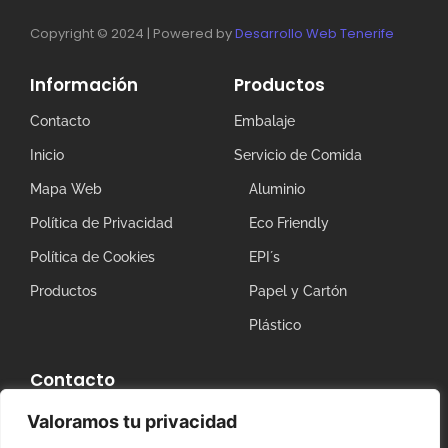
Copyright © 2024 | Powered by
Desarrollo Web Tenerife
Información
Productos
Contacto
Embalaje
Inicio
Servicio de Comida
Mapa Web
Aluminio
Política de Privacidad
Eco Friendly
Política de Cookies
EPI´s
Productos
Papel y Cartón
Plástico
Contacto
Tenerife: POL.IND.GUIMAR.MNZ13, 38500 PCL23, Santa
Valoramos tu privacidad
Cruz de Tenerife